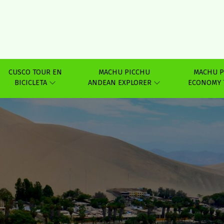
CUSCO TOUR EN
MACHU PICCHU
MACHU P
BICICLETA
ANDEAN EXPLORER
ECONOMY