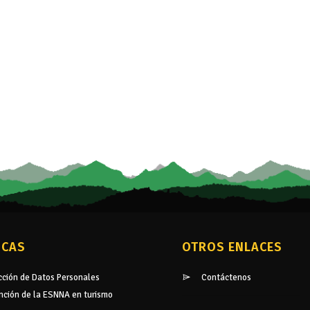
ICAS
OTROS ENLACES
cción de Datos Personales
Contáctenos
nción de la ESNNA en turismo