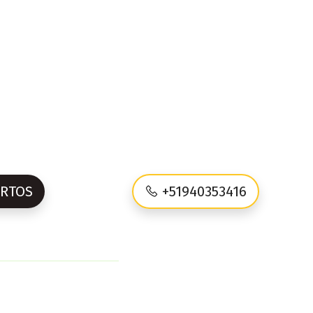
ERTOS
+51940353416