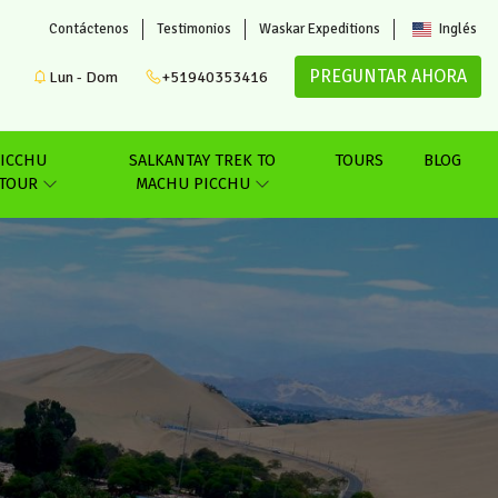
Contáctenos
Testimonios
Waskar Expeditions
Inglés
PREGUNTAR AHORA
Lun - Dom
+51940353416
ICCHU
SALKANTAY TREK TO
TOURS
BLOG
 TOUR
MACHU PICCHU