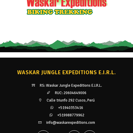
WASKAR JUNGLE EXPEDITIONS E.I.R.L.
RS: Waskar Jungle Expeditions E.I.R.L.
RUC: 20604649006
Calle triunfo 292 Cusco, Perú
+51940353416
+519988779962
info@waskarexpeditions.com